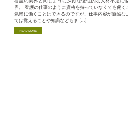
看護の業界と同じように深刻な慢性的な人材不足に
界
界。 看護の仕事のように資格を持っていなくても働く
の
人
気軽に働くことはできるのですが、仕事内容が過酷な
材
ては覚えることや知識などもま […]
不
足
READ MORE
に
つ
い
て
は