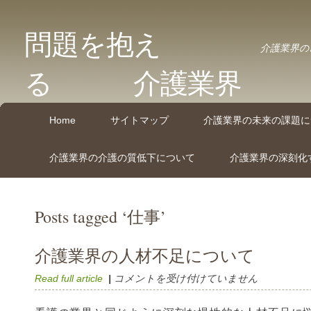
問題を抱え
介護業界の
る 介護業界
Home
サイトマップ
介護業界の未来の課題に
介護業界の介護の質低下について
介護業界の深刻化
Posts tagged ‘仕事’
介護業界の人材不足について
介
Read full article
|
コメントを受け付けていません
護
業